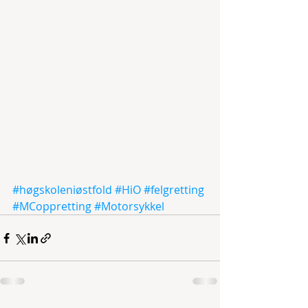
#høgskoleniøstfold
#HiO
#felgretting
#MCoppretting
#Motorsykkel