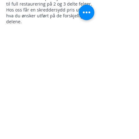
til full restaurering på 2 og 3 delte felger.
Hos oss får en skreddersydd pris utfra
hva du ønsker utført på de forskjellige
delene.
I høysesong(våren) er det begrenset
kapasitet til å utføre arbeid på skrudde
felger. For prisoverslag vennligst send
inn bilder av felgene og hva du ønsker
utført.
Prisforespørsel