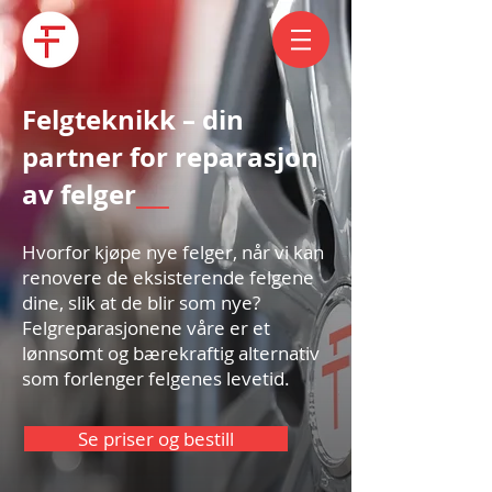
Felgteknikk – din
partner for reparasjon
av felger
___
Hvorfor kjøpe nye felger, når vi kan
renovere de eksisterende felgene
dine, slik at de blir som nye?
Felgreparasjonene våre er et
lønnsomt og bærekraftig alternativ
som forlenger felgenes levetid.
Se priser og bestill