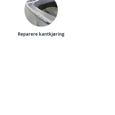
Reparere kantkjøring
Vi reparerer kosmetiske skader,
kantkjøring og korrosjonskader på
felger, i tillegg retter vi opp felger
som har fått skjevhet fra hull i veien.
Vi har ekspertise på alle type felger
og utfører kun trygge reparasjoner.
Hos oss blir du ivaretatt som kunde
uansett hvordan type felg eller skade
du har.
Felgreparasjon er et bærekraftig og
lønnsomt alternativ til nye felger.