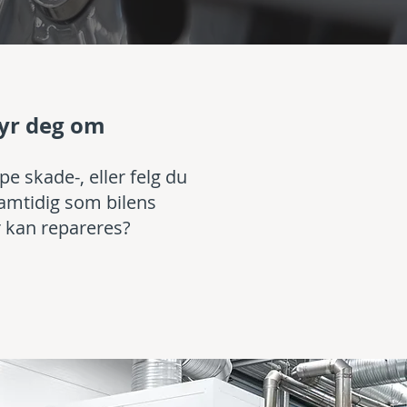
bryr deg om
e skade-, eller felg du
samtidig som bilens
r kan repareres?