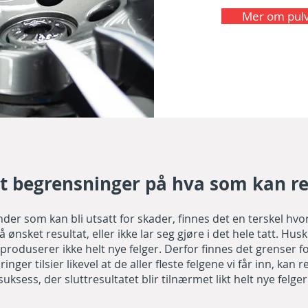
Mer om pulv
et begrensninger på hva som kan r
nder som kan bli utsatt for skader, finnes det en terskel hvo
å ønsket resultat, eller ikke lar seg gjøre i det hele tatt. Hu
 produserer ikke helt nye felger. Derfor finnes det grenser f
inger tilsier likevel at de aller fleste felgene vi får inn, ka
suksess, der sluttresultatet blir tilnærmet likt helt nye felger