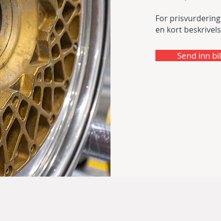
For prisvurdering
en kort beskrivel
Send inn bi