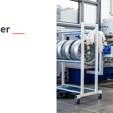
der
___