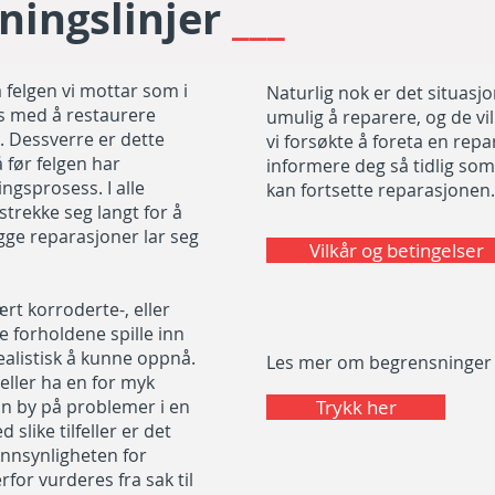
tningslinjer
___
å felgen vi mottar som i
Naturlig nok er det situasj
es med å restaurere
umulig å reparere, og de vi
d. Dessverre er dette
vi forsøkte å foreta en reparas
 før felgen har
informere deg så tidlig som
ngsprosess. I alle
kan fortsette reparasjonen.
 strekke seg langt for å
ygge reparasjoner lar seg
Vilkår og betingelser
rt korroderte-, eller
se forholdene spille inn
realistisk å kunne oppnå.
Les mer om begrensninger 
 eller ha en for myk
 by på problemer i en
Trykk her
slike tilfeller er det
annsynligheten for
for vurderes fra sak til