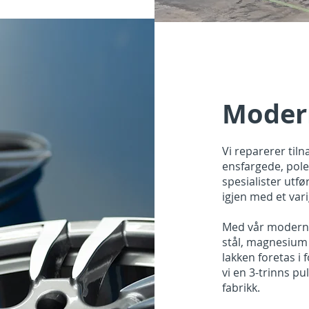
Moder
Vi reparerer til
ensfargede, pole
spesialister utfø
igjen med et varig
Med vår moderne 
stål, magnesium 
lakken foretas i
vi en 3-trinns pu
fabrikk.