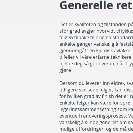
Generelle re
Det er kvaliteten og tilstanden p
stor grad avgjør hvorvidt vi lykk
felgen tilbake til originalstandar
enkelte ganger vanskelig å fastslå
gjennomgått en kjemisk avlakkeri
tilfeller vil våre erfarne teknikere
hjelpe deg så godt vi kan, når tr
gjøre
Dersom du leverer inn eldre-, svæ
tidligere sveisede felger, kan dis
for hvilken grad av finish det er 
Enkelte felger kan være for sprø,
legeringssammensetning som kan
eventuell renoveringsprosess. Ved 
vanskelig å si noe generelt om s
mulige utfordringer, og de må der