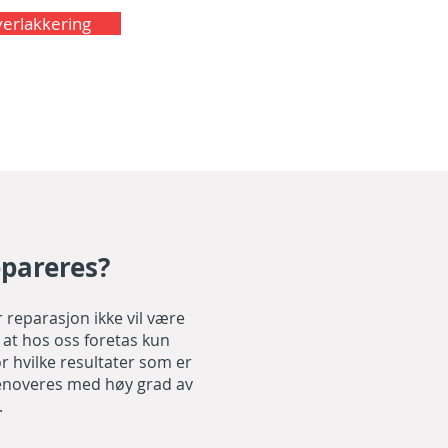
erlakkering
epareres?
r reparasjon ikke vil være
sk at hos oss foretas kun
or hvilke resultater som er
n renoveres med høy grad av
.