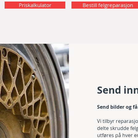
Priskalkulator
Bestill felgreparasjon
Send inn
Send bilder og f
Vi tilbyr reparasj
delte skrudde fel
utføres på hver en